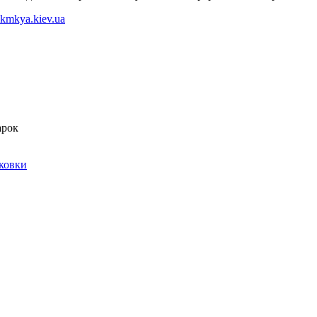
kmkya.kiev.ua
арок
ковки