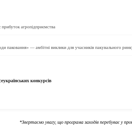
є прибуток агропідприємства
оди паковання» — амбітні виклики для учасників пакувального ринк
еукраїнських конкурсів
*Звертаємо увагу, що програма заходів перебуває у пр