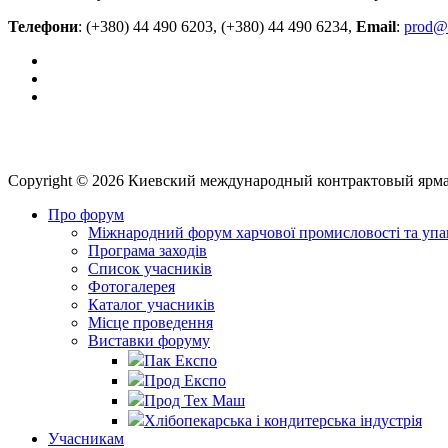
Телефони
: (+380) 44 490 6203, (+380) 44 490 6234,
Email
:
prod@
Copyright © 2026 Киевский международный контрактовый ярм
Про форум
Міжнародний форум харчової промисловості та упа
Програма заходів
Список учасників
Фотогалерея
Каталог учасників
Місце проведення
Виставки форуму
Пак Експо
Прод Експо
Прод Тех Маш
Хлібопекарська і кондитерська індустрія
Учасникам