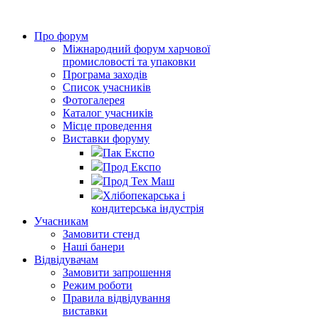
Про форум
Міжнародний форум харчової
промисловості та упаковки
Програма заходів
Список учасників
Фотогалерея
Каталог учасників
Місце проведення
Виставки форуму
Пак Експо
Прод Експо
Прод Тех Маш
Хлібопекарська і
кондитерська індустрія
Учасникам
Замовити стенд
Наші банери
Відвідувачам
Замовити запрошення
Режим роботи
Правила відвідування
виставки