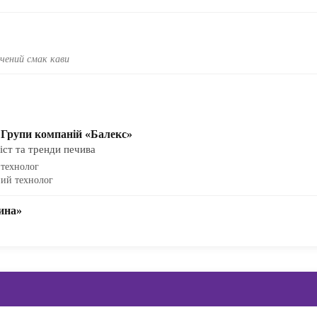
чений смак кави
 Групи компаній «Балекс»
іст та тренди печива
 технолог
ний технолог
ина»