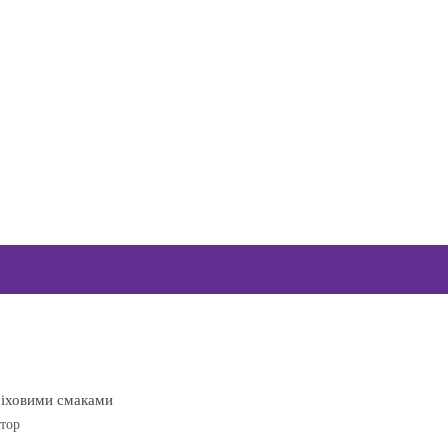
оріховими смаками
тор